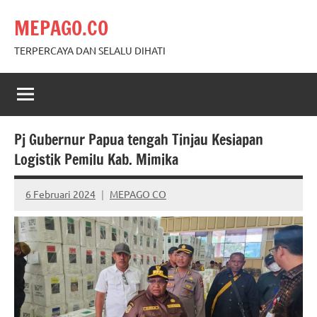
Skip
MEPAGO.CO
to
content
TERPERCAYA DAN SELALU DIHATI
Pj Gubernur Papua tengah Tinjau Kesiapan
Logistik Pemilu Kab. Mimika
6 Februari 2024
MEPAGO CO
No
comments