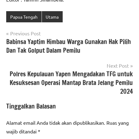
Papua Tengah
Utama
Navigasi
Previous Post
Babinsa Yaptim Himbau Warga Gunakan Hak Pilih
pos
Dan Tak Golput Dalam Pemilu
Next Post
Polres Kepulauan Yapen Mengadakan TFG untuk
Kesuksesan Operasi Mantap Brata Jelang Pemilu
2024
Tinggalkan Balasan
Alamat email Anda tidak akan dipublikasikan.
Ruas yang
wajib ditandai
*