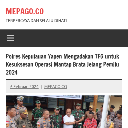
Skip
MEPAGO.CO
to
content
TERPERCAYA DAN SELALU DIHATI
Polres Kepulauan Yapen Mengadakan TFG untuk
Kesuksesan Operasi Mantap Brata Jelang Pemilu
2024
6 Februari 2024
MEPAGO CO
No
comments