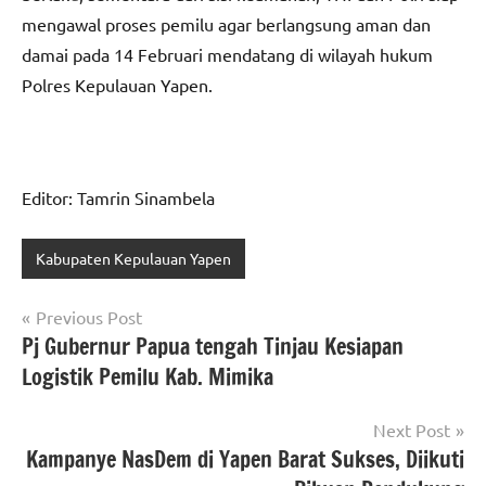
mengawal proses pemilu agar berlangsung aman dan
damai pada 14 Februari mendatang di wilayah hukum
Polres Kepulauan Yapen.
Editor: Tamrin Sinambela
Kabupaten Kepulauan Yapen
Navigasi
Previous Post
Pj Gubernur Papua tengah Tinjau Kesiapan
pos
Logistik Pemilu Kab. Mimika
Next Post
Kampanye NasDem di Yapen Barat Sukses, Diikuti