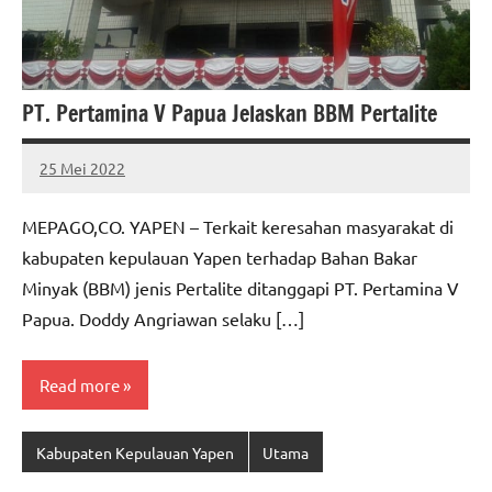
PT. Pertamina V Papua Jelaskan BBM Pertalite
25 Mei 2022
MEPAGO
No
CO
comments
MEPAGO,CO. YAPEN – Terkait keresahan masyarakat di
kabupaten kepulauan Yapen terhadap Bahan Bakar
Minyak (BBM) jenis Pertalite ditanggapi PT. Pertamina V
Papua. Doddy Angriawan selaku […]
Read more
Kabupaten Kepulauan Yapen
Utama