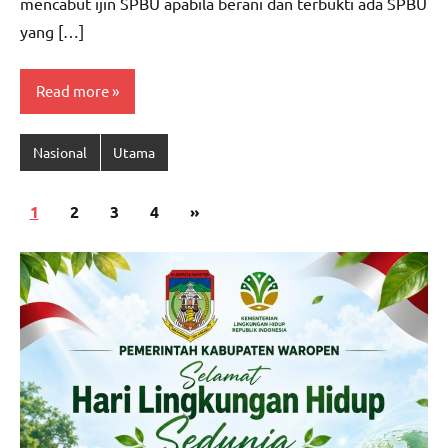
mencabut ijin SPBU apabila berani dan terbukti ada SPBU
yang […]
Read more
Nasional
Utama
Paginasi
Next
1
2
3
4
»
pos
Posts