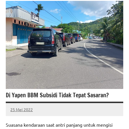
Di Yapen BBM Subsidi Tidak Tepat Sasaran?
25 Mei 2022
MEPAGO
No
CO
comments
Suasana kendaraan saat antri panjang untuk mengisi