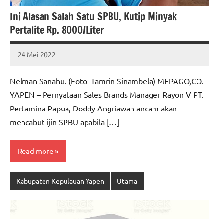
Ini Alasan Salah Satu SPBU, Kutip Minyak
Pertalite Rp. 8000/Liter
24 Mei 2022
MEPAGO
No
CO
comments
Nelman Sanahu. (Foto: Tamrin Sinambela) MEPAGO,CO.
YAPEN – Pernyataan Sales Brands Manager Rayon V PT.
Pertamina Papua, Doddy Angriawan ancam akan
mencabut ijin SPBU apabila […]
Read more
Kabupaten Kepulauan Yapen
Utama