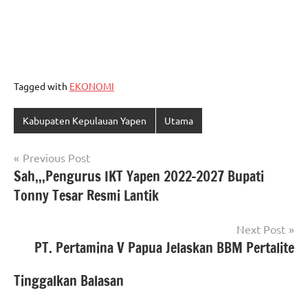
Tagged with
EKONOMI
Kabupaten Kepulauan Yapen
Utama
Navigasi
Previous Post
Sah,,,Pengurus IKT Yapen 2022-2027 Bupati
pos
Tonny Tesar Resmi Lantik
Next Post
PT. Pertamina V Papua Jelaskan BBM Pertalite
Tinggalkan Balasan