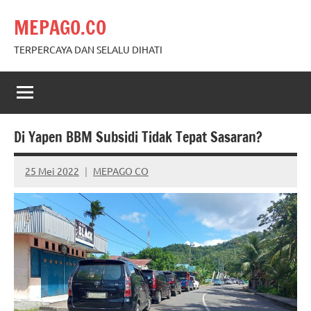
Skip
MEPAGO.CO
to
content
TERPERCAYA DAN SELALU DIHATI
Di Yapen BBM Subsidi Tidak Tepat Sasaran?
25 Mei 2022
MEPAGO CO
No
comments