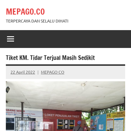
Skip
MEPAGO.CO
to
content
TERPERCAYA DAN SELALU DIHATI
Tiket KM. Tidar Terjual Masih Sedikit
22 April 2022
MEPAGO CO
No
comments