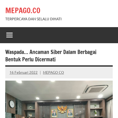
Skip
MEPAGO.CO
to
content
TERPERCAYA DAN SELALU DIHATI
Waspada… Ancaman Siber Dalam Berbagai
Bentuk Perlu Dicermati
16 Februari 2022
MEPAGO CO
No
comments