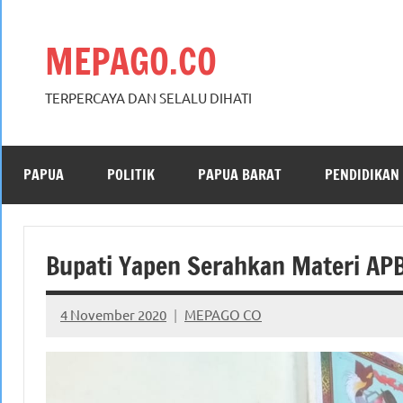
Skip
to
MEPAGO.CO
content
TERPERCAYA DAN SELALU DIHATI
PAPUA
POLITIK
PAPUA BARAT
PENDIDIKAN
Bupati Yapen Serahkan Materi A
4 November 2020
MEPAGO CO
No
comments