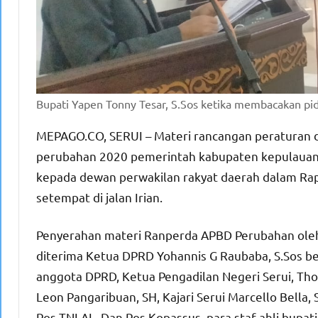
Bupati Yapen Tonny Tesar, S.Sos ketika membacakan p
MEPAGO.CO, SERUI – Materi rancangan peraturan 
perubahan 2020 pemerintah kabupaten kepulauan Y
kepada dewan perwakilan rakyat daerah dalam Rapa
setempat di jalan Irian.
Penyerahan materi Ranperda APBD Perubahan oleh 
diterima Ketua DPRD Yohannis G Raubaba, S.Sos be
anggota DPRD, Ketua Pengadilan Negeri Serui, Th
Leon Pangaribuan, SH, Kajari Serui Marcello Bella
Pos TNI AL, Dan Pos Kopassus, para staf ahli bupati