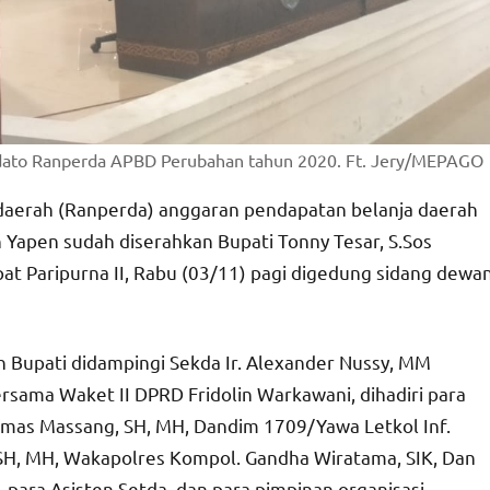
idato Ranperda APBD Perubahan tahun 2020. Ft. Jery/MEPAGO
daerah (Ranperda) anggaran pendapatan belanja daerah
apen sudah diserahkan Bupati Tonny Tesar, S.Sos
t Paripurna II, Rabu (03/11) pagi digedung sidang dewa
Bupati didampingi Sekda Ir. Alexander Nussy, MM
rsama Waket II DPRD Fridolin Warkawani, dihadiri para
omas Massang, SH, MH, Dandim 1709/Yawa Letkol Inf.
, SH, MH, Wakapolres Kompol. Gandha Wiratama, SIK, Dan
, para Asisten Setda, dan para pimpinan organisasi