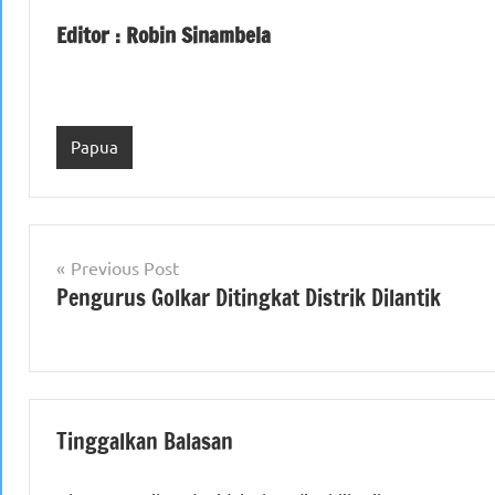
Editor : Robin Sinambela
Papua
Navigasi
Previous Post
Pengurus Golkar Ditingkat Distrik Dilantik
pos
Tinggalkan Balasan