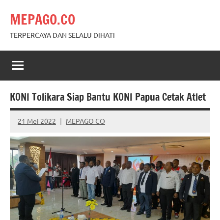
Skip
MEPAGO.CO
to
content
TERPERCAYA DAN SELALU DIHATI
KONI Tolikara Siap Bantu KONI Papua Cetak Atlet
21 Mei 2022
MEPAGO CO
No
comments